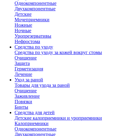
Однокомпонентные
Двухкомпонентные
Детские
Мочеприемники
Ножные
Ночные
Уропрезервативы
Нефростома
Средства по уходу
Средства по уходу за кожей вокруг стомы
Очищение
Защита
Герметизация
Лечение
Уход за раной
Товары для ухода за раной
Очищение
Заживление
Повязки
Бинты
Средства для детей
Детские калоприемники и уроприемники
Калоприемники
Однокомпонентные
Двухкомпонентные