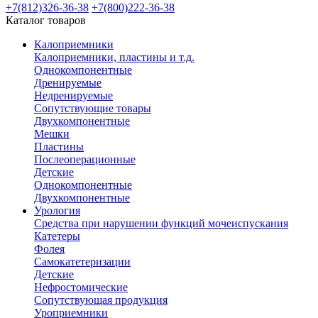
+7(812)326-36-38
+7(800)222-36-38
Каталог товаров
Калоприемники
Калоприемники, пластины и т.д.
Однокомпонентные
Дренируемые
Недренируемые
Сопутствующие товары
Двухкомпонентные
Мешки
Пластины
Послеоперационные
Детские
Однокомпонентные
Двухкомпонентные
Урология
Средства при нарушении функций мочеиспускания
Катетеры
Фолея
Самокатетеризации
Детские
Нефростомические
Сопутствующая продукция
Уроприемники