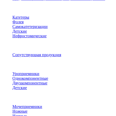
Катетеры
Фолея
Самокатетеризации
Детские
Нефростомические
Сопутствующая продукция
Уроприемники
Однокомпонентные
Двухкомпонентные
Детские
Мочеприемники
Ножные
Ночные