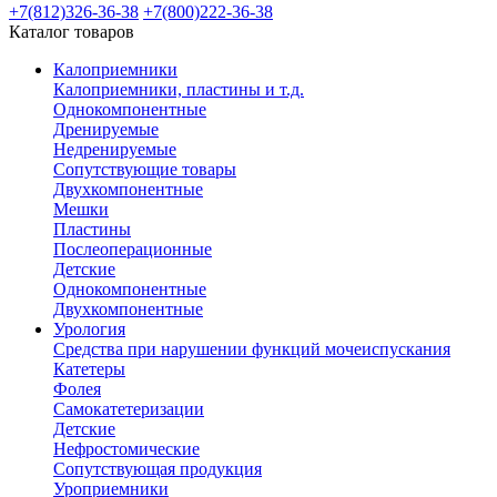
+7(812)326-36-38
+7(800)222-36-38
Каталог товаров
Калоприемники
Калоприемники, пластины и т.д.
Однокомпонентные
Дренируемые
Недренируемые
Сопутствующие товары
Двухкомпонентные
Мешки
Пластины
Послеоперационные
Детские
Однокомпонентные
Двухкомпонентные
Урология
Средства при нарушении функций мочеиспускания
Катетеры
Фолея
Самокатетеризации
Детские
Нефростомические
Сопутствующая продукция
Уроприемники