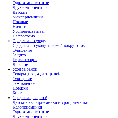
Однокомпонентные
Двухкомпонентные
Детские
Мочеприемники
Ножные
Ночные
Уропрезервативы
Нефростома
Средства по уходу
Средства по уходу за кожей вокруг стомы
Очищение
Защита
Герметизация
Лечение
Уход за раной
Товары для ухода за раной
Очищение
Заживление
Повязки
Бинты
Средства для детей
Детские калоприемники и уроприемники
Калоприемники
Однокомпонентные
Двухкомпонентные