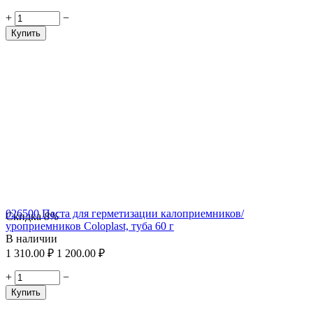
+
−
Купить
026500 Паста для герметизации калоприемников/
Скидка
8%
уроприемников Coloplast, туба 60 г
В наличии
1 310.00
₽
1 200.00
₽
+
−
Купить