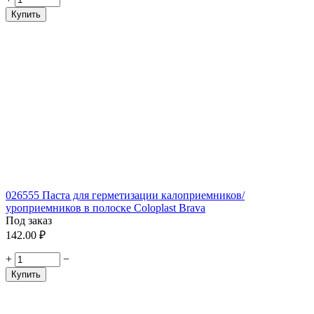
Купить
026555 Паста для герметизации калоприемников/
уроприемников в полоске Coloplast Brava
Под заказ
142.00
₽
+
−
Купить