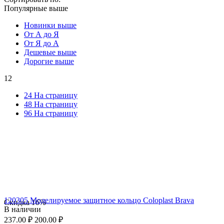
Популярные выше
Новинки выше
От А до Я
От Я до А
Дешевые выше
Дорогие выше
12
24 На страницу
48 На страницу
96 На страницу
120305 Моделируемое защитное кольцо Coloplast Brava
Скидка
16%
В наличии
237.00
₽
200.00
₽