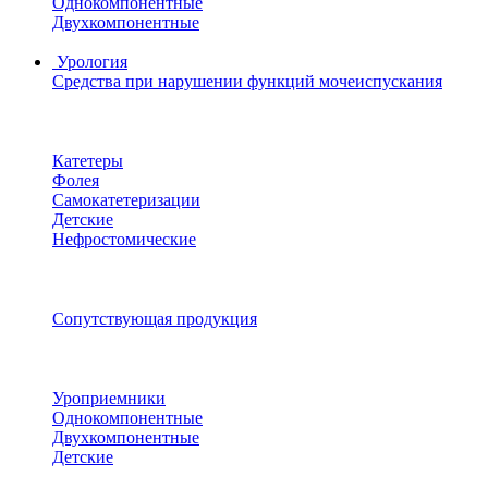
Однокомпонентные
Двухкомпонентные
Урология
Средства при нарушении функций мочеиспускания
Катетеры
Фолея
Самокатетеризации
Детские
Нефростомические
Сопутствующая продукция
Уроприемники
Однокомпонентные
Двухкомпонентные
Детские