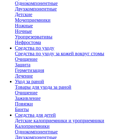
Однокомпонентные
Двухкомпонентные
Детские
Мочеприемники
Ножные
Ночные
Уропрезервативы
Нефростома
Средства по уходу
Средства по уходу за кожей вокруг стомы
Очищение
Защита
Герметизация
Лечение
Уход за раной
Товары для ухода за раной
Очищение
Заживление
Повязки
Бинты
Средства для детей
Детские калоприемники и уроприемники
Калоприемники
Однокомпонентные
Двухкомпонентные