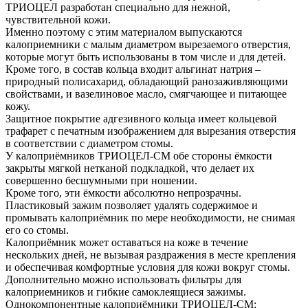
ТРИОЦЕЛ разработан специально для нежной,
чувствительной кожи.
Именно поэтому с этим материалом выпускаются
калоприемники с малым диаметром вырезаемого отверстия,
которые могут быть использованы в том числе и для детей.
Кроме того, в состав кольца входит альгинат натрия –
природный полисахарид, обладающий ранозаживляющими
свойствами, и вазелиновое масло, смягчающее и питающее
кожу.
Защитное покрытие адгезивного кольца имеет кольцевой
трафарет с печатным изображением для вырезания отверстия
в соответствии с диаметром стомы.
У калоприёмников ТРИОЦЕЛ-СМ обе стороны ёмкости
закрыты мягкой нетканой подкладкой, что делает их
совершенно бесшумными при ношении.
Кроме того, эти ёмкости абсолютно непрозрачны.
Пластиковый зажим позволяет удалять содержимое и
промывать калоприёмник по мере необходимости, не снимая
его со стомы.
Калоприёмник может оставаться на коже в течение
нескольких дней, не вызывая раздражения в месте крепления
и обеспечивая комфортные условия для кожи вокруг стомы.
Дополнительно можно использовать фильтры для
калоприемников и гибкие самоклеящиеся зажимы.
Однокомпонентные калоприёмники ТРИОЦЕЛ-СМ: