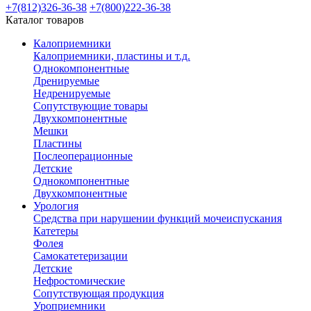
+7(812)326-36-38
+7(800)222-36-38
Каталог товаров
Калоприемники
Калоприемники, пластины и т.д.
Однокомпонентные
Дренируемые
Недренируемые
Сопутствующие товары
Двухкомпонентные
Мешки
Пластины
Послеоперационные
Детские
Однокомпонентные
Двухкомпонентные
Урология
Средства при нарушении функций мочеиспускания
Катетеры
Фолея
Самокатетеризации
Детские
Нефростомические
Сопутствующая продукция
Уроприемники