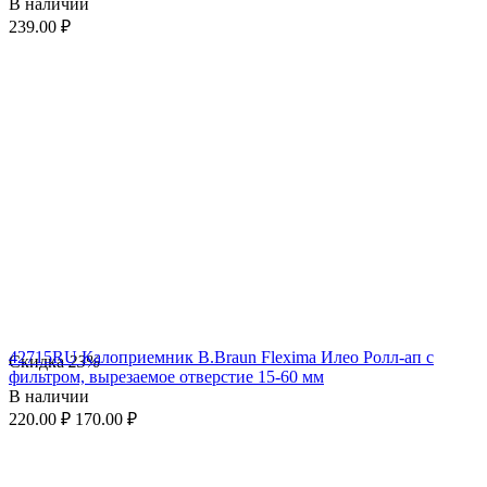
В наличии
239.00
₽
42715RU Калоприемник B.Braun Flexima Илео Ролл-ап с
Скидка
23%
фильтром, вырезаемое отверстие 15-60 мм
В наличии
220.00
₽
170.00
₽