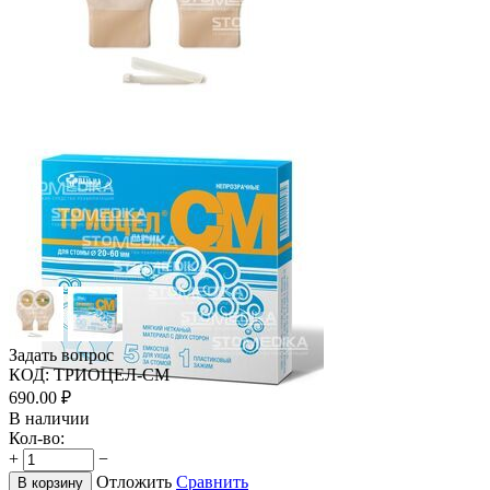
Задать вопрос
КОД:
ТРИОЦЕЛ-СМ
690.00
₽
В наличии
Кол-во:
+
−
Отложить
Сравнить
В корзину