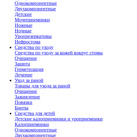
Однокомпонентные
Двухкомпонентные
Детские
Мочеприемники
Ножные
Ночные
Уропрезервативы
Нефростома
Средства по уходу
Средства по уходу за кожей вокруг стомы
Очищение
Защита
Герметизация
Лечение
Уход за раной
Товары для ухода за раной
Очищение
Заживление
Повязки
Бинты
Средства для детей
Детские калоприемники и уроприемники
Калоприемники
Однокомпонентные
Двухкомпонентные