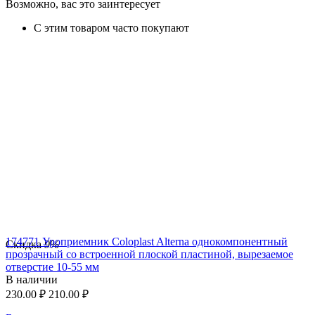
Возможно, вас это заинтересует
С этим товаром часто покупают
174771 Уроприемник Coloplast Alterna однокомпонентный
Скидка
9%
прозрачный со встроенной плоской пластиной, вырезаемое
отверстие 10-55 мм
В наличии
230.00
₽
210.00
₽