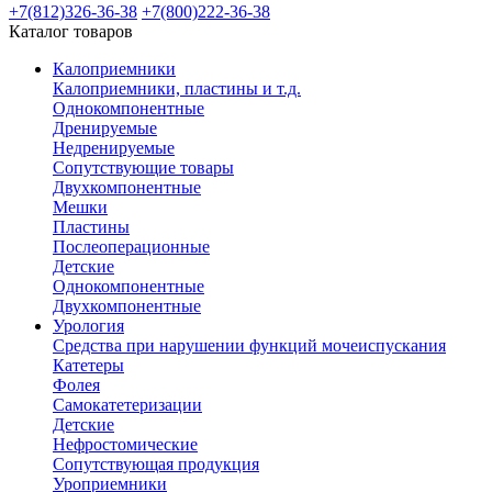
+7(812)326-36-38
+7(800)222-36-38
Каталог товаров
Калоприемники
Калоприемники, пластины и т.д.
Однокомпонентные
Дренируемые
Недренируемые
Сопутствующие товары
Двухкомпонентные
Мешки
Пластины
Послеоперационные
Детские
Однокомпонентные
Двухкомпонентные
Урология
Средства при нарушении функций мочеиспускания
Катетеры
Фолея
Самокатетеризации
Детские
Нефростомические
Сопутствующая продукция
Уроприемники