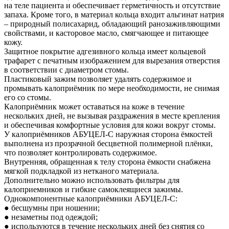
на теле пациента и обеспечивает герметичность и отсутствие
запаха. Кроме того, в материал кольца входит альгинат натрия
– природный полисахарид, обладающий ранозаживляющими
свойствами, и касторовое масло, смягчающее и питающее
кожу.
Защитное покрытие адгезивного кольца имеет кольцевой
трафарет с печатным изображением для вырезания отверстия
в соответствии с диаметром стомы.
Пластиковый зажим позволяет удалять содержимое и
промывать калоприёмник по мере необходимости, не снимая
его со стомы.
Калоприёмник может оставаться на коже в течение
нескольких дней, не вызывая раздражения в месте крепления
и обеспечивая комфортные условия для кожи вокруг стомы.
У калоприёмников АБУЦЕЛ-С наружная сторона ёмкостей
выполнена из прозрачной бесцветной полимерной плёнки,
что позволяет контролировать содержимое.
Внутренняя, обращенная к телу сторона ёмкости снабжена
мягкой подкладкой из нетканого материала.
Дополнительно можно использовать фильтры для
калоприемников и гибкие самоклеящиеся зажимы.
Однокомпонентные калоприёмники АБУЦЕЛ-С:
● бесшумны при ношении;
● незаметны под одеждой;
● используются в течение нескольких дней без снятия со