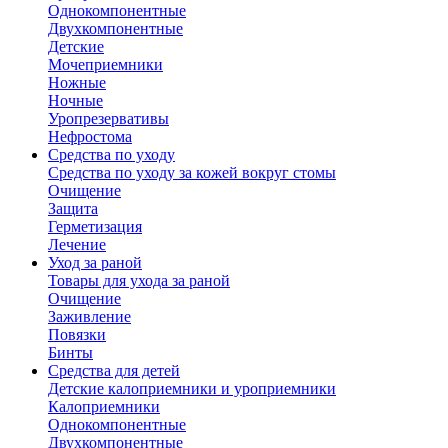
Однокомпонентные
Двухкомпонентные
Детские
Мочеприемники
Ножные
Ночные
Уропрезервативы
Нефростома
Средства по уходу
Средства по уходу за кожей вокруг стомы
Очищение
Защита
Герметизация
Лечение
Уход за раной
Товары для ухода за раной
Очищение
Заживление
Повязки
Бинты
Средства для детей
Детские калоприемники и уроприемники
Калоприемники
Однокомпонентные
Двухкомпонентные