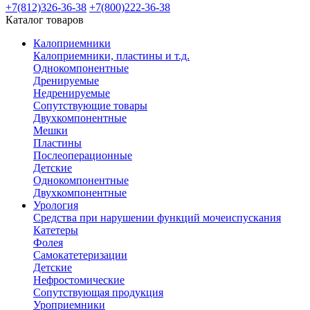
+7(812)326-36-38
+7(800)222-36-38
Каталог товаров
Калоприемники
Калоприемники, пластины и т.д.
Однокомпонентные
Дренируемые
Недренируемые
Сопутствующие товары
Двухкомпонентные
Мешки
Пластины
Послеоперационные
Детские
Однокомпонентные
Двухкомпонентные
Урология
Средства при нарушении функций мочеиспускания
Катетеры
Фолея
Самокатетеризации
Детские
Нефростомические
Сопутствующая продукция
Уроприемники